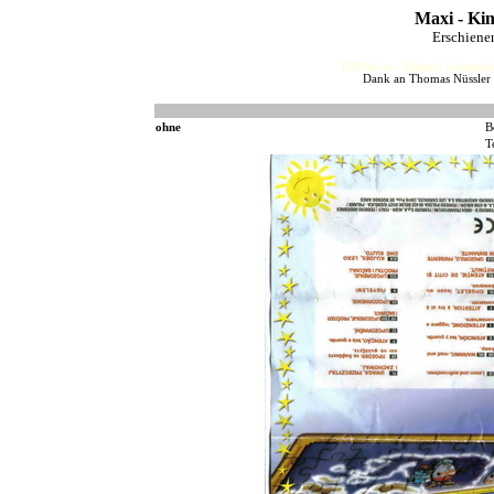
Maxi - Ki
Erschiene
HJFHenze - Helmut´s Sammler
Dank an Thomas Nüssler u
ohne
B
T