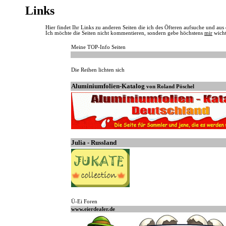
Links
Hier findet Ihr Links zu anderen Seiten die ich des Öfteren aufsuche und aus
Ich möchte die Seiten nicht kommentieren, sondern gebe höchstens
mir
wicht
Meine TOP-Info Seiten
Die Reihen lichten sich
Aluminiumfolien-Katalog
von Roland Pöschel
Julia - Russland
Ü-Ei Foren
www.eierdealer.de